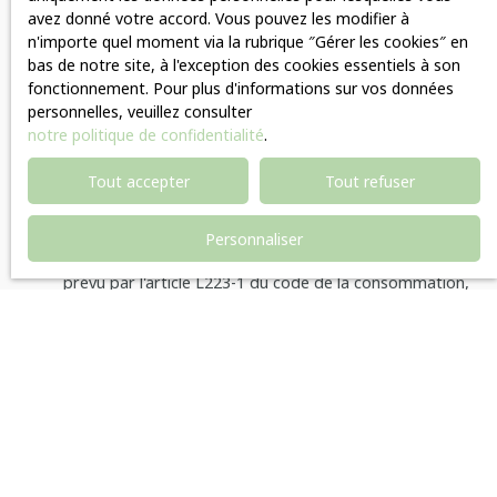
avez donné votre accord. Vous pouvez les modifier à
Vous souhaitez
-
n'importe quel moment via la rubrique ″Gérer les cookies″ en
bas de notre site, à l'exception des cookies essentiels à son
fonctionnement. Pour plus d'informations sur vos données
Votre message
personnelles, veuillez consulter
notre politique de confidentialité
.
J'accepte le traitement de mes données personnelles
Tout accepter
Tout refuser
conformément au RGPD. Si vous ne souhaitez pas faire
l'objet de prospection commerciale par voie
téléphonique, vous pouvez vous inscrire gratuitement
Personnaliser
sur la liste d'opposition au démarchage téléphonique,
prévu par l'article L223-1 du code de la consommation,
sur le site Internet www.bloctel.gouv.fr ou par courrier
adressé à :
Société Worldline, Service Bloctel, CS 61311, 41013
BLOIS CEDEX.
Pour en savoir plus sur le traitement de vos données
personnelles, veuillez consulter notre
politique de
confidentialité
.