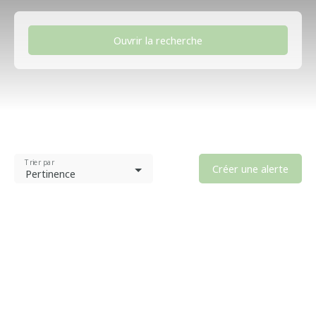
Ouvrir la recherche
Type d'offre
Vente
Type de bien
Appartement
Trier par
Localisation
Créer une alerte
Pertinence
Dugny (93440)
Budget max (€)
Surface min (m²)
Rechercher