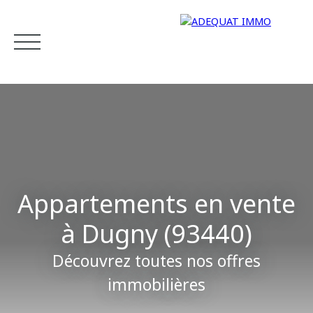
Accueil
Acheter
Estimer
Vendre
Louer
Gestion
Appartements en vente
à Dugny (93440)
Estimation
Découvrez toutes nos offres
immobilières