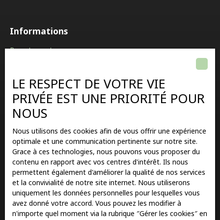
Informations
Recrutement
Nos honoraires
LE RESPECT DE VOTRE VIE
Mentions légales
PRIVÉE EST UNE PRIORITÉ POUR
Politique de confidentialité
NOUS
Plan du site
Gérer les cookies
Nous utilisons des cookies afin de vous offrir une expérience
Propulsé par
optimale et une communication pertinente sur notre site.
Grace à ces technologies, nous pouvons vous proposer du
contenu en rapport avec vos centres d'intérêt. Ils nous
permettent également d'améliorer la qualité de nos services
et la convivialité de notre site internet. Nous utiliserons
uniquement les données personnelles pour lesquelles vous
+33 1 78 86 81 85
avez donné votre accord. Vous pouvez les modifier à
n'importe quel moment via la rubrique ″Gérer les cookies″ en