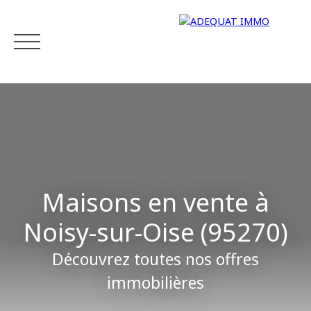
Accueil
Acheter
Estimer
Vendre
Louer
Gestion
Maisons en vente à
Noisy-sur-Oise (95270)
Estimation
Découvrez toutes nos offres
immobilières