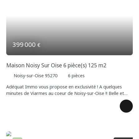
plusieurs véhicules (deux portails). N'hésitez pas à nous
contacter pour organiser une visite.
399 000
€
Maison Noisy Sur Oise 6 pièce(s) 125 m2
Noisy-sur-Oise 95270
6
pièces
Adéquat Immo vous propose en exclusivité ! A quelques
minutes de Viarmes au coeur de Noisy-sur-Oise !! Belle et
solide construction traditionnelle bâtie sur sous-sol total
offrant au rez-de-chaussée : une entrée ouverte sur une
pièce de vie confortable et lumineuse (lumière traversante et
portes fenêtres donnant accès devant et à l'arrière de la
maison) d'environ 45 m² avec une cuisine entièrement
équipée / aménagée. Ce niveau se complète par un couloir
desservant deux belles chambres de plain-pied dont une