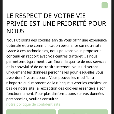
Nos honoraires
LE RESPECT DE VOTRE VIE
Mentions légales
PRIVÉE EST UNE PRIORITÉ POUR
Politique de confidentialité
NOUS
Plan du site
Gérer les cookies
Nous utilisons des cookies afin de vous offrir une expérience
optimale et une communication pertinente sur notre site.
Propulsé par
Grace à ces technologies, nous pouvons vous proposer du
contenu en rapport avec vos centres d'intérêt. Ils nous
permettent également d'améliorer la qualité de nos services
et la convivialité de notre site internet. Nous utiliserons
uniquement les données personnelles pour lesquelles vous
+33 1 78 86 81 85
avez donné votre accord. Vous pouvez les modifier à
n'importe quel moment via la rubrique ″Gérer les cookies″ en
bas de notre site, à l'exception des cookies essentiels à son
fonctionnement. Pour plus d'informations sur vos données
64 RUE DE PARIS
personnelles, veuillez consulter
viarmes
notre politique de confidentialité
.