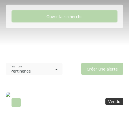
Ouvrir la recherche
Type d'offre
Vente
Type de bien
Maison
Trier par
Localisation
Créer une alerte
Pertinence
Noisy-sur-Oise (95270)
Budget max (€)
Surface min (m²)
Vendu
Rechercher