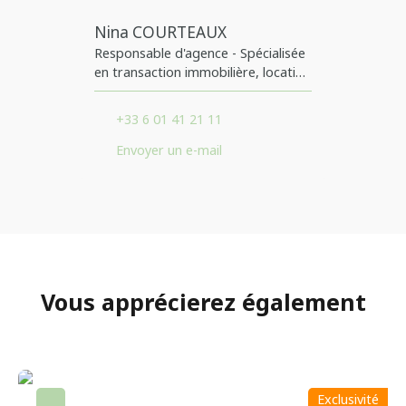
Nina COURTEAUX
Responsable d'agence - Spécialisée
en transaction immobilière, location
et gestion locative. A vos côtés
depuis 2015 sur Viarmes et les
+33 6 01 41 21 11
alentours
Envoyer un e-mail
Vous apprécierez
également
Exclusivité