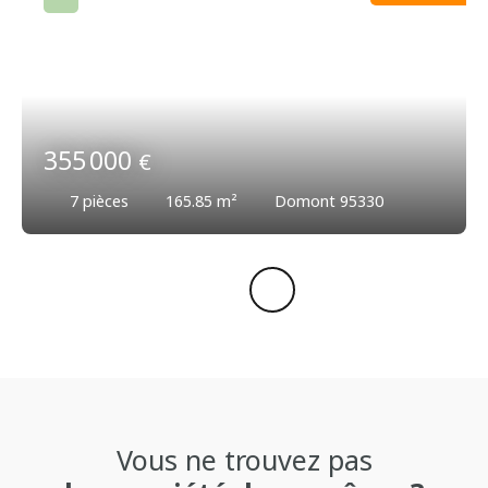
355 000
€
7
pièces
165.85
m²
Domont 95330
Vous ne trouvez pas