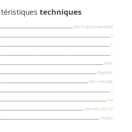
téristiques
techniques
Electrique/Individuel
2
1
1
1945
Equipée
Non meublé
2
Oui
Viarmes 95270
VM462