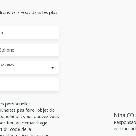
drons vers vous dans les plus
m
éphone
 souhaitez
es personnelles
haitez pas faire l'objet de
Nina CO
léphonique, vous pouvez vous
Responsabl
opposition au démarchage
en transac
-1 du code de la
et gestion 
w.bloctel.gouv.fr ou par