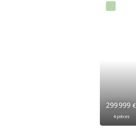
219 00
3
pièces