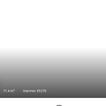
0
€
67.68
m²
Viarmes 95270