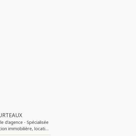
URTEAUX
e d'agence - Spécialisée
tion immobilière, location
locative. A vos côtés