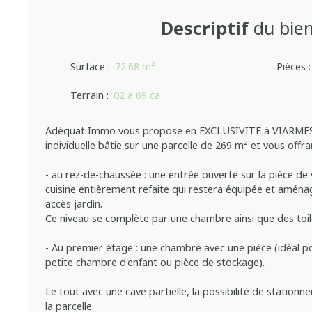
Descriptif
du bie
Surface
:
72.68
m²
Pièces
Terrain
:
02 a 69 ca
Adéquat Immo vous propose en EXCLUSIVITE à VIARMES !
individuelle bâtie sur une parcelle de 269 m² et vous offran
- au rez-de-chaussée : une entrée ouverte sur la pièce de 
cuisine entièrement refaite qui restera équipée et amén
accès jardin.
Ce niveau se complète par une chambre ainsi que des toil
- Au premier étage : une chambre avec une pièce (idéal p
petite chambre d'enfant ou pièce de stockage).
Le tout avec une cave partielle, la possibilité de stationne
la parcelle.