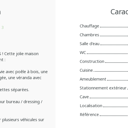
n
Carac
Chauffage
:
3
Chambres
Salle d'eau
WC
 Cette jolie maison
t :
Construction
Cuisine
vie avec poêle à bois, une
agée, une véranda avec
Ameublement
Stationnement extérieur
ettes séparées.
Cave
our bureau / dressing /
Localisation
Référence
r plusieurs véhicules sur