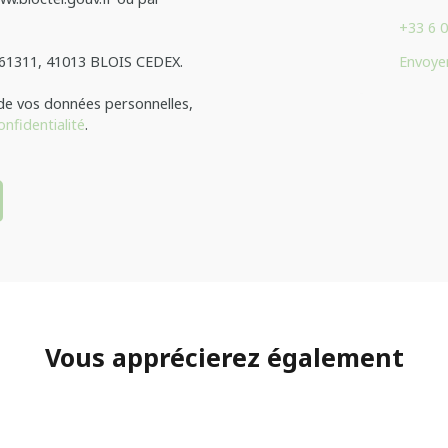
depuis 201
+33 6 0
alentours
S 61311, 41013 BLOIS CEDEX.
Envoyer
 de vos données personnelles,
onfidentialité
.
Vous apprécierez
également